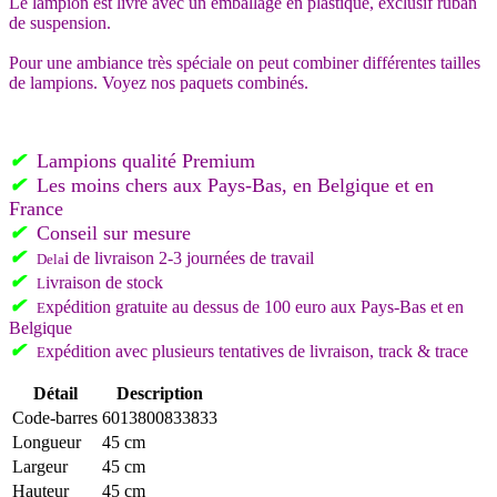
Le lampion est livré avec un emballage en plastique, exclusif ruban
de suspension.
Pour une ambiance très spéciale on peut combiner différentes tailles
de lampions. Voyez nos paquets combinés.
✔
Lampions qualité Premium
✔
L
es moins chers aux Pays-Bas, en Belgique et en
France
✔
C
onseil sur mesure
✔
i de livraison 2-3 journées de travail
Del
a
✔
ivraison de stock
L
✔
xpédition gratuite au dessus de 100 euro aux Pays-Bas et en
E
Belgique
✔
xpédition avec plusieurs tentatives de livraison, track & trace
E
Détail
Description
Code-barres
6013800833833
Longueur
45 cm
Largeur
45 cm
Hauteur
45 cm