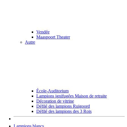
Vendée
Maaspoort Theater
Autre
École-Auditorium
Lampions ignifugées Maison de retraite
Décoration de vitrine
Défilé des lampions Ruigoord
Défilé des lampions des 3 Rois
Lampions blancs