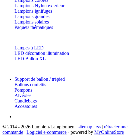
Lampions colorés
Lampions Nylon exterieur
Lampions ignifuges
Lampions grandes
Lampions solaires
Paquets thématiques
Lampes à LED
LED décoration illumination
LED Ballon XL
Support de ballon / trépied
Ballons confettis
Pompons
Alvéolés
Candlebags
Accessoires
© 2014 - 2026 Lampion-Lampionnen |
sitemap
|
rss
|
rétracter une
commande
|
Logiciel e-commerce
- powered by
MyOnlineStore