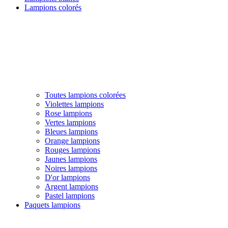
Lampions colorés
Toutes lampions colorées
Violettes lampions
Rose lampions
Vertes lampions
Bleues lampions
Orange lampions
Rouges lampions
Jaunes lampions
Noires lampions
D'or lampions
Argent lampions
Pastel lampions
Paquets lampions