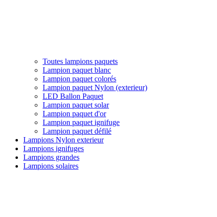
Toutes lampions paquets
Lampion paquet blanc
Lampion paquet colorés
Lampion paquet Nylon (exterieur)
LED Ballon Paquet
Lampion paquet solar
Lampion paquet d'or
Lampion paquet ignifuge
Lampion paquet défilé
Lampions Nylon exterieur
Lampions ignifuges
Lampions grandes
Lampions solaires