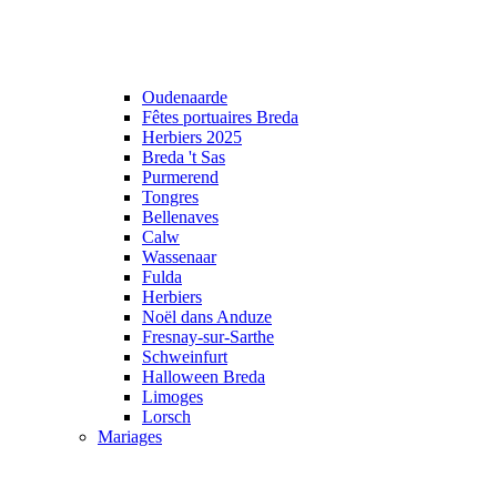
Oudenaarde
Fêtes portuaires Breda
Herbiers 2025
Breda 't Sas
Purmerend
Tongres
Bellenaves
Calw
Wassenaar
Fulda
Herbiers
Noël dans Anduze
Fresnay-sur-Sarthe
Schweinfurt
Halloween Breda
Limoges
Lorsch
Mariages