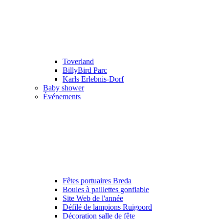
Toverland
BillyBird Parc
Karls Erlebnis-Dorf
Baby shower
Événements
Fêtes portuaires Breda
Boules à paillettes gonflable
Site Web de l'année
Défilé de lampions Ruigoord
Décoration salle de fête