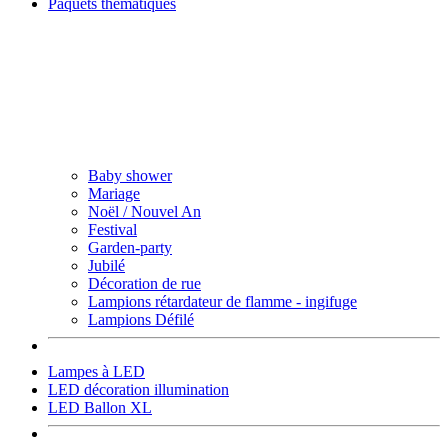
Paquets thématiques
Baby shower
Mariage
Noël / Nouvel An
Festival
Garden-party
Jubilé
Décoration de rue
Lampions rétardateur de flamme - ingifuge
Lampions Défilé
Lampes à LED
LED décoration illumination
LED Ballon XL