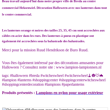
Beau travail aujourd'hui dans notre propre ville de Breda au centre
commercial Heksenwiel. Décoration Halloween avec nos lanternes dans tout
le centre commercial.
Les lanternes orange et noires des tailles 25, 35, 45 cm sont accrochées aux
câbles en acier dans les rues. Des lanternes à pneus en plastique ont
également été accrochées sous la balustrade des balustrades.
Merci pour la mission Ruud Hendrikson de Buro Ruud.
Vous êtes également intéressé par des décorations amusantes pour
Halloween ? Consultez notre site : www.lampion-lampionnen.nl
tags: #halloween #breda #witcheswheel #witcheswheel🧹🎃🐭🦇
#lampion #lanterns #shoppingcenter #shoppingcenterwitcheswheel
#shoppingcenterdecoration #lampions #paperlanterns
Produits présentés :
Lampions en nylon pour usage extérieur