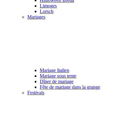
Halloween Breda
Limoges
Lorsch
Mariages
Mariage Italien
Mariage sous tente
Dîner de mariage
Fête de mariage dans la grange
Festivals