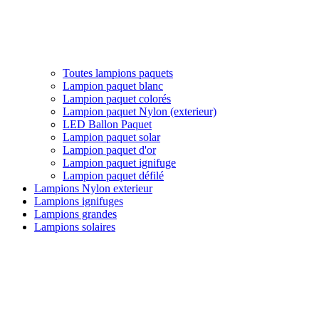
Toutes lampions paquets
Lampion paquet blanc
Lampion paquet colorés
Lampion paquet Nylon (exterieur)
LED Ballon Paquet
Lampion paquet solar
Lampion paquet d'or
Lampion paquet ignifuge
Lampion paquet défilé
Lampions Nylon exterieur
Lampions ignifuges
Lampions grandes
Lampions solaires