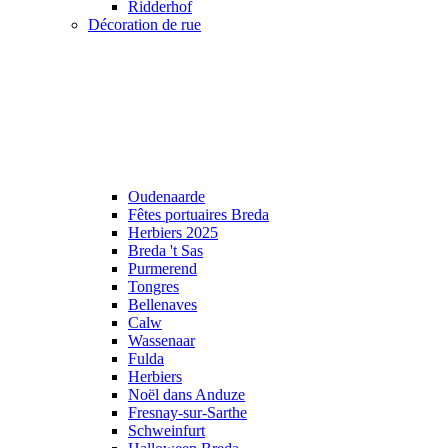
Ridderhof
Décoration de rue
Oudenaarde
Fêtes portuaires Breda
Herbiers 2025
Breda 't Sas
Purmerend
Tongres
Bellenaves
Calw
Wassenaar
Fulda
Herbiers
Noël dans Anduze
Fresnay-sur-Sarthe
Schweinfurt