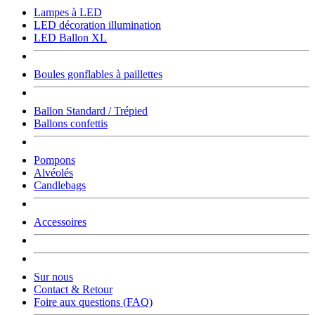
Lampes à LED
LED décoration illumination
LED Ballon XL
Boules gonflables à paillettes
Ballon Standard / Trépied
Ballons confettis
Pompons
Alvéolés
Candlebags
Accessoires
Sur nous
Contact & Retour
Foire aux questions (FAQ)