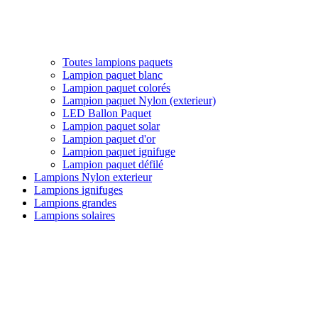
Toutes lampions paquets
Lampion paquet blanc
Lampion paquet colorés
Lampion paquet Nylon (exterieur)
LED Ballon Paquet
Lampion paquet solar
Lampion paquet d'or
Lampion paquet ignifuge
Lampion paquet défilé
Lampions Nylon exterieur
Lampions ignifuges
Lampions grandes
Lampions solaires