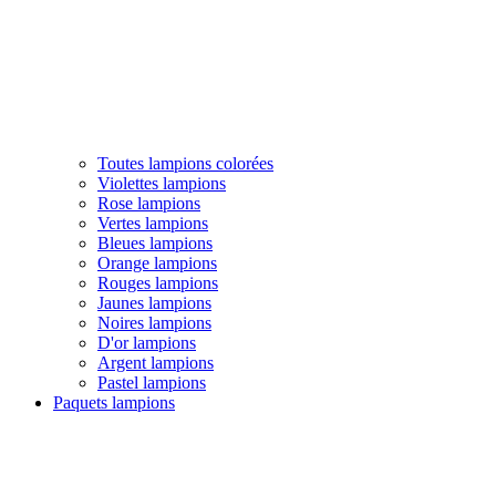
Toutes lampions colorées
Violettes lampions
Rose lampions
Vertes lampions
Bleues lampions
Orange lampions
Rouges lampions
Jaunes lampions
Noires lampions
D'or lampions
Argent lampions
Pastel lampions
Paquets lampions