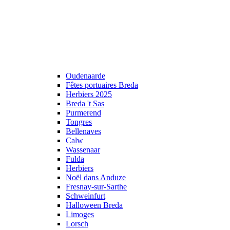
Oudenaarde
Fêtes portuaires Breda
Herbiers 2025
Breda 't Sas
Purmerend
Tongres
Bellenaves
Calw
Wassenaar
Fulda
Herbiers
Noël dans Anduze
Fresnay-sur-Sarthe
Schweinfurt
Halloween Breda
Limoges
Lorsch