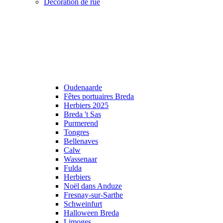
Décoration de rue
Oudenaarde
Fêtes portuaires Breda
Herbiers 2025
Breda 't Sas
Purmerend
Tongres
Bellenaves
Calw
Wassenaar
Fulda
Herbiers
Noël dans Anduze
Fresnay-sur-Sarthe
Schweinfurt
Halloween Breda
Limoges