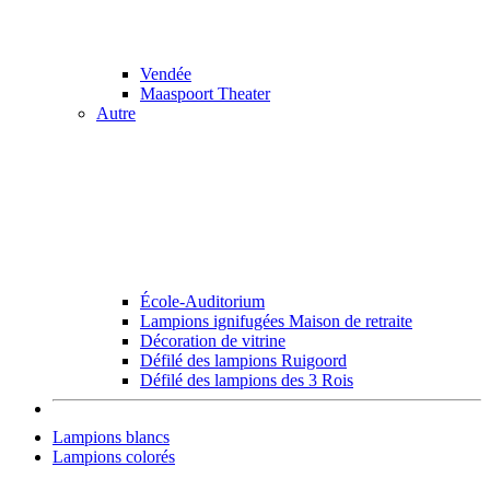
Vendée
Maaspoort Theater
Autre
École-Auditorium
Lampions ignifugées Maison de retraite
Décoration de vitrine
Défilé des lampions Ruigoord
Défilé des lampions des 3 Rois
Lampions blancs
Lampions colorés