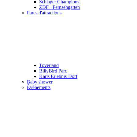
Schlager Champions
ZDF - Fernsehgarten
Parcs d'attractions
Toverland
BillyBird Parc
Karls Erlebnis-Dorf
Baby shower
Événements