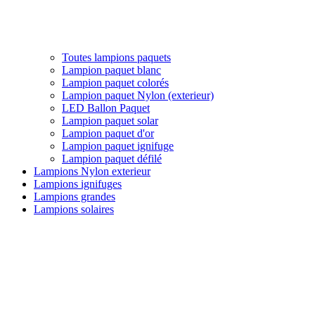
Toutes lampions paquets
Lampion paquet blanc
Lampion paquet colorés
Lampion paquet Nylon (exterieur)
LED Ballon Paquet
Lampion paquet solar
Lampion paquet d'or
Lampion paquet ignifuge
Lampion paquet défilé
Lampions Nylon exterieur
Lampions ignifuges
Lampions grandes
Lampions solaires