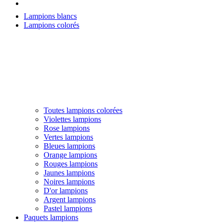
Lampions blancs
Lampions colorés
Toutes lampions colorées
Violettes lampions
Rose lampions
Vertes lampions
Bleues lampions
Orange lampions
Rouges lampions
Jaunes lampions
Noires lampions
D'or lampions
Argent lampions
Pastel lampions
Paquets lampions