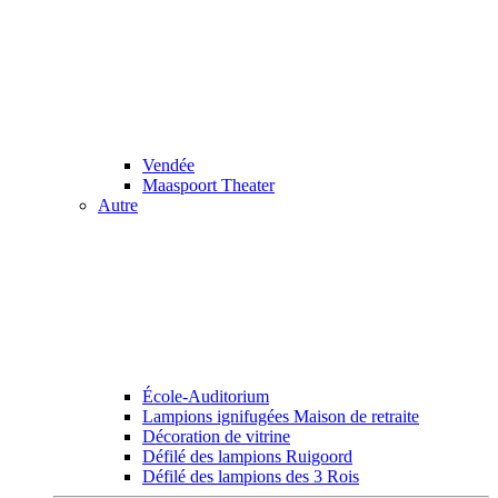
Vendée
Maaspoort Theater
Autre
École-Auditorium
Lampions ignifugées Maison de retraite
Décoration de vitrine
Défilé des lampions Ruigoord
Défilé des lampions des 3 Rois