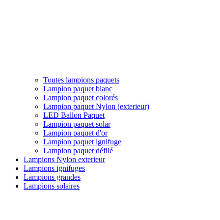
Toutes lampions paquets
Lampion paquet blanc
Lampion paquet colorés
Lampion paquet Nylon (exterieur)
LED Ballon Paquet
Lampion paquet solar
Lampion paquet d'or
Lampion paquet ignifuge
Lampion paquet défilé
Lampions Nylon exterieur
Lampions ignifuges
Lampions grandes
Lampions solaires