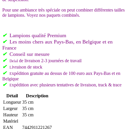
Pour une ambiance très spéciale on peut combiner différentes tailles
de lampions. Voyez nos paquets combinés.
✔
Lampions qualité Premium
✔
L
es moins chers aux Pays-Bas, en Belgique et en
France
✔
C
onseil sur mesure
✔
i de livraison 2-3 journées de travail
Del
a
✔
ivraison de stock
L
✔
xpédition gratuite au dessus de 100 euro aux Pays-Bas et en
E
Belgique
✔
xpédition avec plusieurs tentatives de livraison, track & trace
E
Détail
Description
Longueur
35 cm
Largeur
35 cm
Hauteur
35 cm
Matériel
EAN
7442911221267