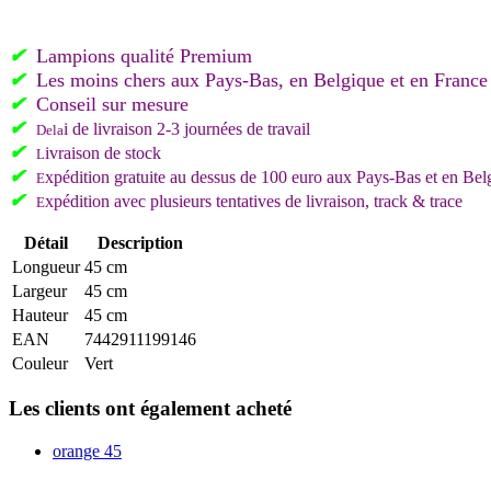
✔
Lampions qualité Premium
✔
L
es moins chers aux Pays-Bas, en Belgique et en France
✔
C
onseil sur mesure
✔
i de livraison 2-3 journées de travail
Del
a
✔
ivraison de stock
L
✔
xpédition gratuite au dessus de 100 euro aux Pays-Bas et en Bel
E
✔
xpédition avec plusieurs tentatives de livraison, track & trace
E
Détail
Description
Longueur
45 cm
Largeur
45 cm
Hauteur
45 cm
EAN
7442911199146
Couleur
Vert
Les clients ont également acheté
orange 45