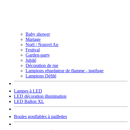
Baby shower
Mariage
Noël / Nouvel An
Festival
Garden-party
Jubilé
Décoration de rue
Lampions rétardateur de flamme - ingifuge
Lampions Défilé
Lampes à LED
LED décoration illumination
LED Ballon XL
Boules gonflables à paillettes