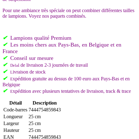
Pour une ambiance très spéciale on peut combiner différentes tailles
de lampions. Voyez nos paquets combinés.
✔
Lampions qualité Premium
✔
L
es moins chers aux Pays-Bas, en Belgique et en
France
✔
C
onseil sur mesure
✔
i de livraison 2-3 journées de travail
Del
a
✔
ivraison de stock
L
✔
xpédition gratuite au dessus de 100 euro aux Pays-Bas et en
E
Belgique
✔
xpédition avec plusieurs tentatives de livraison, track & trace
E
Détail
Description
Code-barres
7444754859843
Longueur
25 cm
Largeur
25 cm
Hauteur
25 cm
EAN
7444754859843