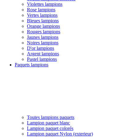
Violettes lampions
Rose lampions
Vertes lampions
Bleues lampions
Orange lampions
Rouges lampions
Jaunes lampions
Noires lampions
D'or lampions
Argent lampions
Pastel lampions
Paquets lampions
Toutes lampions paquets
Lampion paquet blanc
Lampion paquet colorés
Lampion paquet Nylon (exterieur)