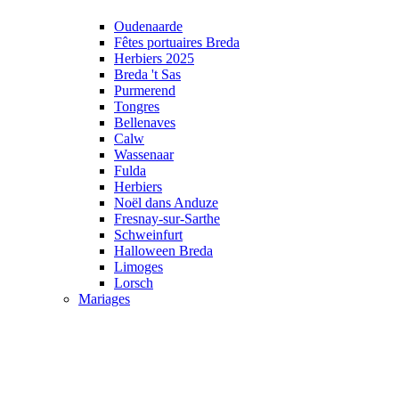
Oudenaarde
Fêtes portuaires Breda
Herbiers 2025
Breda 't Sas
Purmerend
Tongres
Bellenaves
Calw
Wassenaar
Fulda
Herbiers
Noël dans Anduze
Fresnay-sur-Sarthe
Schweinfurt
Halloween Breda
Limoges
Lorsch
Mariages