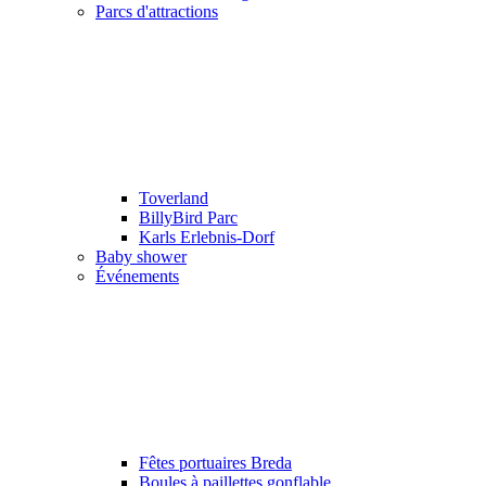
Parcs d'attractions
Toverland
BillyBird Parc
Karls Erlebnis-Dorf
Baby shower
Événements
Fêtes portuaires Breda
Boules à paillettes gonflable