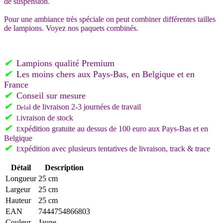
de suspension.
Pour une ambiance très spéciale on peut combiner différentes tailles
de lampions. Voyez nos paquets combinés.
✔
Lampions qualité Premium
✔
L
es moins chers aux Pays-Bas, en Belgique et en
France
✔
C
onseil sur mesure
✔
i de livraison 2-3 journées de travail
Del
a
✔
ivraison de stock
L
✔
xpédition gratuite au dessus de 100 euro aux Pays-Bas et en
E
Belgique
✔
xpédition avec plusieurs tentatives de livraison, track & trace
E
Détail
Description
Longueur
25 cm
Largeur
25 cm
Hauteur
25 cm
EAN
7444754866803
Couleur
Jaune