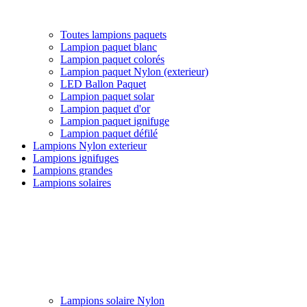
Toutes lampions paquets
Lampion paquet blanc
Lampion paquet colorés
Lampion paquet Nylon (exterieur)
LED Ballon Paquet
Lampion paquet solar
Lampion paquet d'or
Lampion paquet ignifuge
Lampion paquet défilé
Lampions Nylon exterieur
Lampions ignifuges
Lampions grandes
Lampions solaires
Lampions solaire Nylon