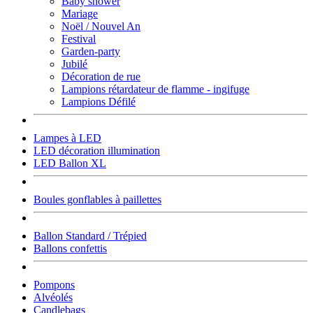
Baby shower
Mariage
Noël / Nouvel An
Festival
Garden-party
Jubilé
Décoration de rue
Lampions rétardateur de flamme - ingifuge
Lampions Défilé
Lampes à LED
LED décoration illumination
LED Ballon XL
Boules gonflables à paillettes
Ballon Standard / Trépied
Ballons confettis
Pompons
Alvéolés
Candlebags