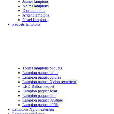
Jaunes lampions
Noires lampions
D'or lampions
Argent lampions
Pastel lampions
Paquets lampions
Toutes lampions paquets
Lampion paquet blanc
Lampion paquet colorés
Lampion paquet Nylon (exterieur)
LED Ballon Paquet
Lampion paquet solar
Lampion paquet d'or
Lampion paquet ignifuge
Lampion paquet défilé
Lampions Nylon exterieur
Lampions ignifuges