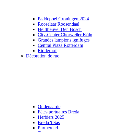
Paddepoel Groningen 2024
Rooselaar Roosendaal
Helftheuvel Den Bosch
City-Center Chorweiler Köln
Grandes lampions ignifuges
Central Plaza Rotterdam
Ridderhof
Décoration de rue
Oudenaarde
Fêtes portuaires Breda
Herbiers 2025
Breda 't Sas
Purmerend