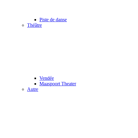
Piste de danse
Théâtre
Vendée
Maaspoort Theater
Autre