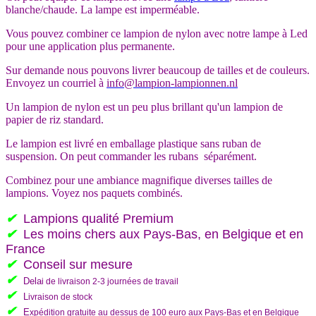
blanche/chaude. La lampe est imperméable.
Vous pouvez combiner ce lampion de nylon avec notre lampe à Led
pour une application plus permanente.
Sur demande nous pouvons livrer beaucoup de tailles et de couleurs.
Envoyez un courriel à
info@lampion-lampionnen.nl
Un lampion de nylon est un peu plus brillant qu'un lampion de
papier de riz standard.
Le lampion est livré en emballage plastique sans ruban de
suspension. On peut commander les rubans séparément.
Combinez pour une ambiance magnifique diverses tailles de
lampions. Voyez nos paquets combinés.
✔
Lampions qualité Premium
✔
L
es moins chers aux Pays-Bas, en Belgique et en
France
✔
C
onseil sur mesure
✔
Del
a
i de livraison 2-3 journées de travail
✔
L
ivraison de stock
✔
E
xpédition gratuite au dessus de 100 euro aux Pays-Bas et en Belgique