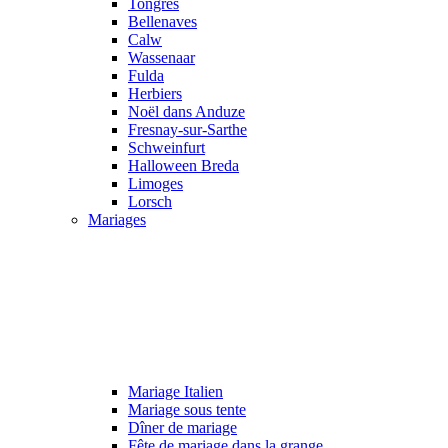
Tongres
Bellenaves
Calw
Wassenaar
Fulda
Herbiers
Noël dans Anduze
Fresnay-sur-Sarthe
Schweinfurt
Halloween Breda
Limoges
Lorsch
Mariages
Mariage Italien
Mariage sous tente
Dîner de mariage
Fête de mariage dans la grange