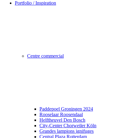
Portfolio / Inspiration
Centre commercial
Paddepoel Groningen 2024
Rooselaar Roosendaal
Helftheuvel Den Bosch
City-Center Chorweiler Köln
Grandes lampions ignifuges
Central Plaza Rotterdam