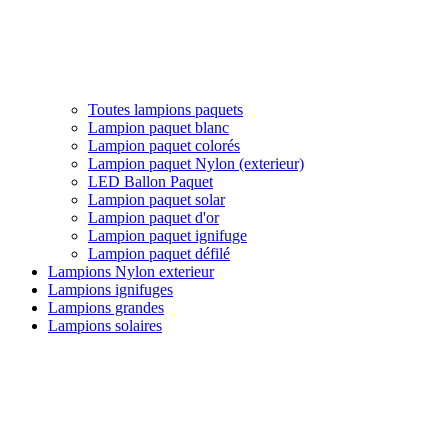
Toutes lampions paquets
Lampion paquet blanc
Lampion paquet colorés
Lampion paquet Nylon (exterieur)
LED Ballon Paquet
Lampion paquet solar
Lampion paquet d'or
Lampion paquet ignifuge
Lampion paquet défilé
Lampions Nylon exterieur
Lampions ignifuges
Lampions grandes
Lampions solaires