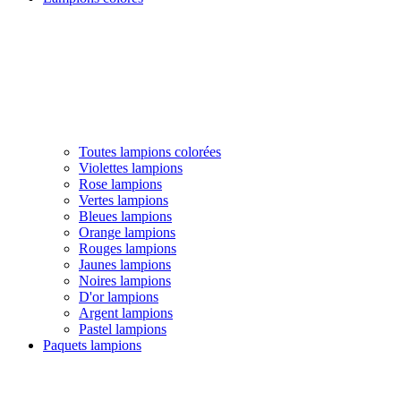
Toutes lampions colorées
Violettes lampions
Rose lampions
Vertes lampions
Bleues lampions
Orange lampions
Rouges lampions
Jaunes lampions
Noires lampions
D'or lampions
Argent lampions
Pastel lampions
Paquets lampions