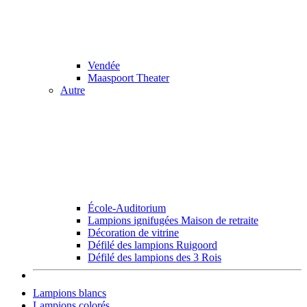
Vendée
Maaspoort Theater
Autre
École-Auditorium
Lampions ignifugées Maison de retraite
Décoration de vitrine
Défilé des lampions Ruigoord
Défilé des lampions des 3 Rois
Lampions blancs
Lampions colorés