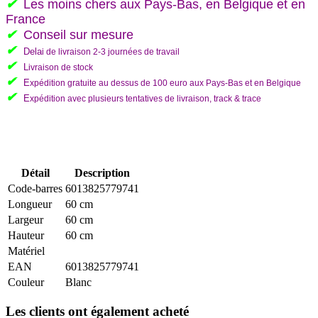
✔
L
es moins chers aux Pays-Bas, en Belgique et en
France
✔
C
onseil sur mesure
✔
Del
a
i de livraison 2-3 journées de travail
✔
L
ivraison de stock
✔
E
xpédition gratuite au dessus de 100 euro aux Pays-Bas et en Belgique
✔
E
xpédition avec plusieurs tentatives de livraison, track & trace
Détail
Description
Code-barres
6013825779741
Longueur
60 cm
Largeur
60 cm
Hauteur
60 cm
Matériel
EAN
6013825779741
Couleur
Blanc
Les clients ont également acheté